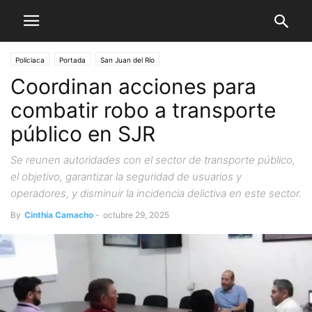
Policiaca
Portada
San Juan del Río
Coordinan acciones para
combatir robo a transporte
público en SJR
Se reunen autoridades con el sector de transporte público,
el objetivo, garantizar la seguridad de usuarios y
operadores, y disminuir la incidencia delictiva en este sector.
By
Cinthia Camacho
-
octubre 29, 2025