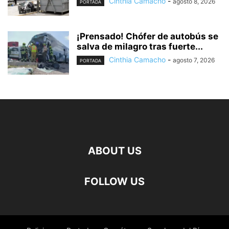
Cinthia Camacho
-
agosto 8, 2026
PORTADA
¡Prensado! Chófer de autobús se
salva de milagro tras fuerte...
Cinthia Camacho
-
agosto 7, 2026
PORTADA
ABOUT US
FOLLOW US