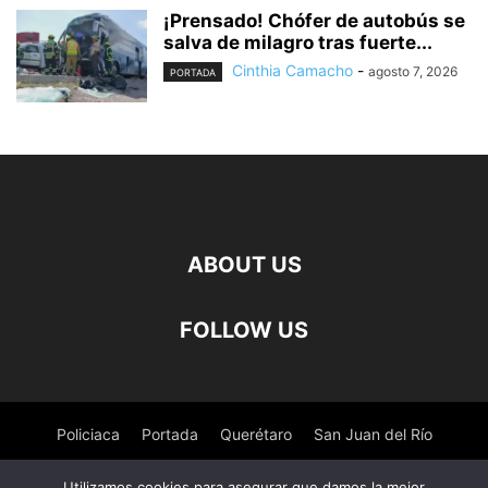
¡Prensado! Chófer de autobús se
salva de milagro tras fuerte...
Cinthia Camacho
-
agosto 7, 2026
PORTADA
ABOUT US
FOLLOW US
Policiaca
Portada
Querétaro
San Juan del Río
Pedro Escobedo
Tequisquiapan
Amealco
Deportes
Utilizamos cookies para asegurar que damos la mejor