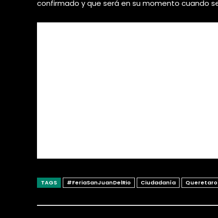
confirmado y que será en su momento cuando se r
TAGS
#FeriaSanJuanDelRio
Ciudadanía
Queretaro