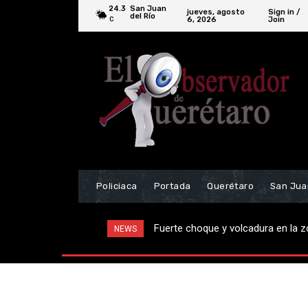
24.3
San Juan
jueves, agosto
Sign in /
del Río
6, 2026
Join
C
Policiaca
Portada
Querétaro
San Jua
Fuerte choque y volcadura en la zo
Supervisa Roberto Cabrera trab
NEWS