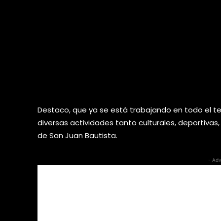
Descarta el presidente
Valencia, artistas o
apología del delit
“narco
Destaco, que ya se está trabajando en todo el te
diversas actividades tanto culturales, deportivas, a
de San Juan Bautista.
- Adv