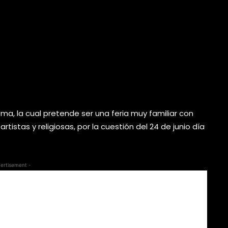
 Municipal Roberto Cabrera
 grupos que promuevan la
o, como es el caso de
corridos”.
ma, la cual pretende ser una feria muy familiar con
rtistas y religiosas, por la cuestión del 24 de junio día
ertisement -