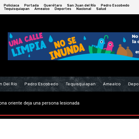
Policiaca
Portada
Querétaro
San Juan del Río
Pedro Escobedo
Tequisquiapan
Amealco
Deportes
Nacional
Salud
n Del Río
Pedro Escobedo
Tequisquiapan
Amealco
Depo
na oriente deja una persona lesionada
ajos de reencarpetado en Fraccionamiento La Esmeralda