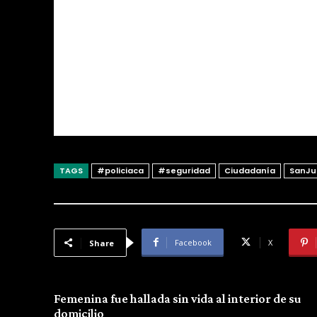
TAGS
#policiaca
#seguridad
Ciudadanía
SanJu
Facebook
X
Share
Previous article
Femenina fue hallada sin vida al interior de su
domicilio