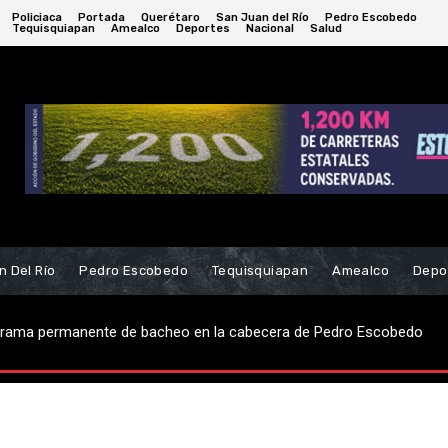
Policiaca
Portada
Querétaro
San Juan del Río
Pedro Escobedo
Tequisquiapan
Amealco
Deportes
Nacional
Salud
n Del Río
Pedro Escobedo
Tequisquiapan
Amealco
Depo
robo de casa-habitación; hay dos detenidos