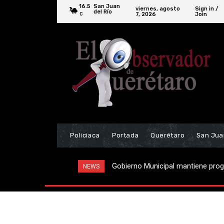
16.5
San Juan
viernes, agosto
Sign in /
del Río
7, 2026
Join
C
Policiaca
Portada
Querétaro
San Jua
Localizan vehículo relacionado a 
NEWS