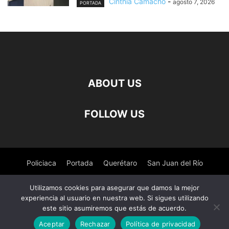
Cinthia Camacho
-
agosto 7, 2026
PORTADA
ABOUT US
FOLLOW US
Policiaca
Portada
Querétaro
San Juan del Río
Pedro Escobedo
Tequisquiapan
Amealco
Deportes
Utilizamos cookies para asegurar que damos la mejor
experiencia al usuario en nuestra web. Si sigues utilizando
Nacional
Salud
este sitio asumiremos que estás de acuerdo.
Aceptar
Rechazar
Política de privacidad
© ©Derechos Reservados El Observador de Queretaro