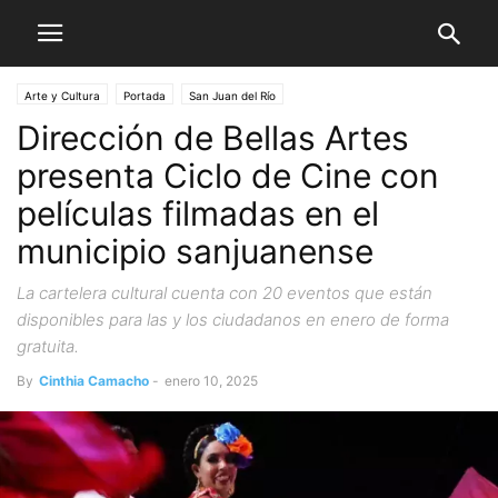
Arte y Cultura
Portada
San Juan del Río
Dirección de Bellas Artes
presenta Ciclo de Cine con
películas filmadas en el
municipio sanjuanense
La cartelera cultural cuenta con 20 eventos que están
disponibles para las y los ciudadanos en enero de forma
gratuita.
By
Cinthia Camacho
-
enero 10, 2025