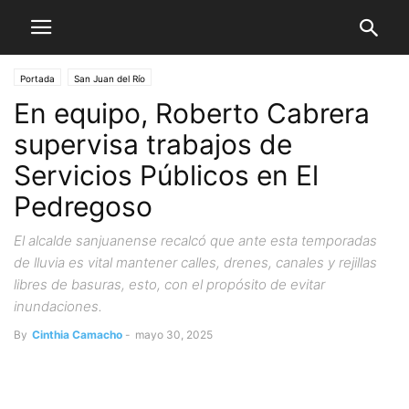
Portada
San Juan del Río
En equipo, Roberto Cabrera
supervisa trabajos de
Servicios Públicos en El
Pedregoso
El alcalde sanjuanense recalcó que ante esta temporadas
de lluvia es vital mantener calles, drenes, canales y rejillas
libres de basuras, esto, con el propósito de evitar
inundaciones.
By
Cinthia Camacho
-
mayo 30, 2025