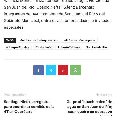
Valencia Molina; el Mantenedor de los Juegos Florales de
San Juan del Río, Ubaldo Neftalí Sáenz Bárcenas;
integrantes del Ayuntamiento de San Juan del Río y del
Gabinete Municipal, entre otras personalidades e invitados
especiales.
TAGS
#elobservadordequeretaro
#informarteYcomparte
#JuegosFlorales
Ciudadanía
RobertoCabrera
SanJuandelRio
Previous article
Next article
Santiago Nieto se registra
Golpe al “huachicoleo” de
para coordinar comités de la
agua en San Juan del Río;
4T en Querétaro
caen cuatro en operativo