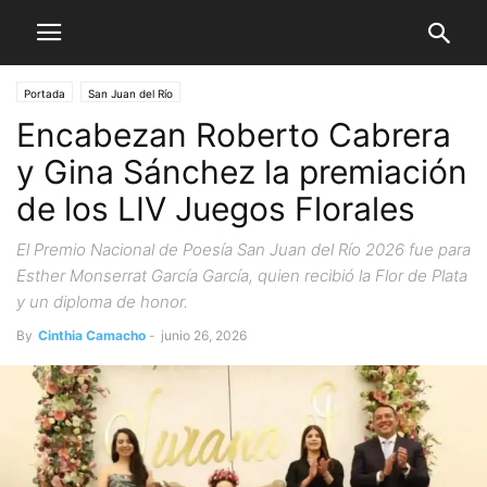
Portada
San Juan del Río
Encabezan Roberto Cabrera
y Gina Sánchez la premiación
de los LIV Juegos Florales
El Premio Nacional de Poesía San Juan del Río 2026 fue para
Esther Monserrat García García, quien recibió la Flor de Plata
y un diploma de honor.
By
Cinthia Camacho
-
junio 26, 2026