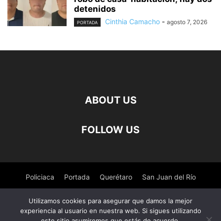
detenidos
Cinthia Camacho
-
agosto 7, 2026
PORTADA
ABOUT US
FOLLOW US
Policiaca
Portada
Querétaro
San Juan del Río
Pedro Escobedo
Tequisquiapan
Amealco
Deportes
Utilizamos cookies para asegurar que damos la mejor
experiencia al usuario en nuestra web. Si sigues utilizando
Nacional
Salud
este sitio asumiremos que estás de acuerdo.