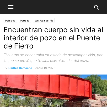
Policiaca
Portada
San Juan del Río
Encuentran cuerpo sin vida al
interior de pozo en el Puente
de Fierro
El cuerpo se encontraba en estado de descomposición, por
lo que se prevé que llevaba días al interior del pozo.
By
Cinthia Camacho
-
enero 19, 2025