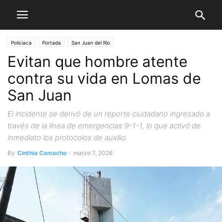
Policiaca
Portada
San Juan del Río
Evitan que hombre atente
contra su vida en Lomas de
San Juan
El incidente se derivó de un reporte ciudadano ingresado a
través de la línea de emergencias 9-1-1, lo que activó de
inmediato los protocolos de auxilio.
By
Cinthia Camacho
-
marzo 7, 2026