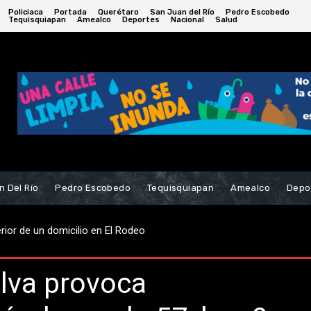
Policiaca
Portada
Querétaro
San Juan del Río
Pedro Escobedo
Tequisquiapan
Amealco
Deportes
Nacional
Salud
n Del Río
Pedro Escobedo
Tequisquiapan
Amealco
Depo
rsario de la Fundación Chabely
olva provoca