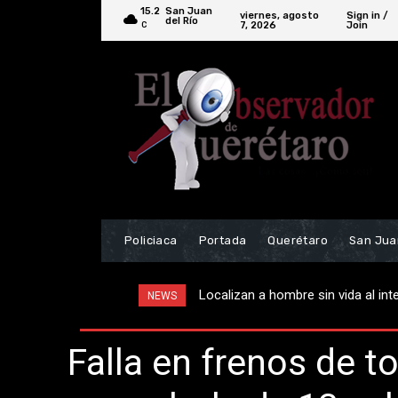
15.2
San Juan
viernes, agosto
Sign in /
del Río
7, 2026
Join
C
Policiaca
Portada
Querétaro
San Jua
Realzan ceremonia por el 9º Anive
NEWS
Falla en frenos de t