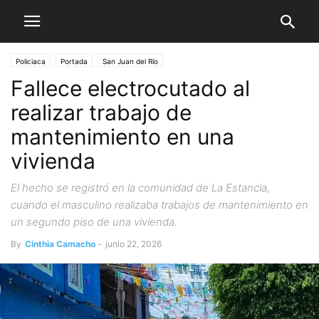
Policiaca
Portada
San Juan del Río
Fallece electrocutado al
realizar trabajo de
mantenimiento en una
vivienda
El hecho se registró en la comunidad de La Estancia,
cuando el masculino realizaba trabajos de mantenimiento en
un segundo piso de una vivienda.
By
Cinthia Camacho
-
junio 22, 2026