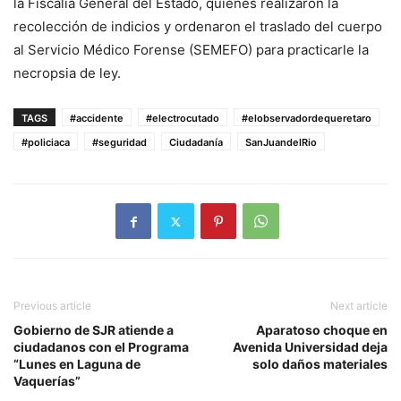
la Fiscalía General del Estado, quienes realizaron la
recolección de indicios y ordenaron el traslado del cuerpo
al Servicio Médico Forense (SEMEFO) para practicarle la
necropsia de ley.
TAGS
#accidente
#electrocutado
#elobservadordequeretaro
#policiaca
#seguridad
Ciudadanía
SanJuandelRio
Previous article
Next article
Gobierno de SJR atiende a
Aparatoso choque en
ciudadanos con el Programa
Avenida Universidad deja
“Lunes en Laguna de
solo daños materiales
Vaquerías”