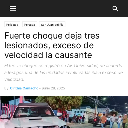
Policiaca
Portada
San Juan del Río
Fuerte choque deja tres
lesionados, exceso de
velocidad la causante
El fuerte choque se registró en Av. Universidad, de acuerdo
a testigos una de las unidades involucradas iba a exceso de
velocidad.
By
Cinthia Camacho
-
junio 28, 2025