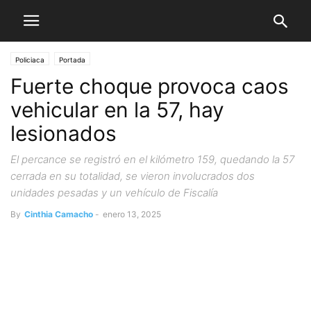
Policiaca
Portada
Fuerte choque provoca caos
vehicular en la 57, hay
lesionados
El percance se registró en el kilómetro 159, quedando la 57
cerrada en su totalidad, se vieron involucrados dos
unidades pesadas y un vehículo de Fiscalía
By
Cinthia Camacho
-
enero 13, 2025