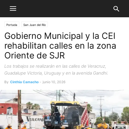
Portada
San Juan del Río
Gobierno Municipal y la CEI
rehabilitan calles en la zona
Oriente de SJR
Los trabajos se realizarán en las calles de Veracruz,
Guadalupe Victoria, Uruguay y en la avenida Gandhi.
By
Cinthia Camacho
-
junio 10, 2026