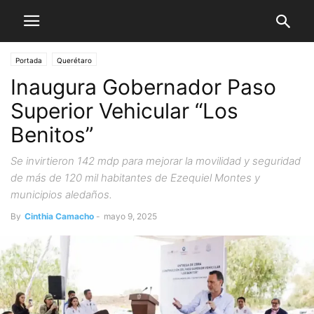
Portada
Querétaro
Inaugura Gobernador Paso
Superior Vehicular “Los
Benitos”
Se invirtieron 142 mdp para mejorar la movilidad y seguridad
de más de 120 mil habitantes de Ezequiel Montes y
municipios aledaños.
By
Cinthia Camacho
-
mayo 9, 2025