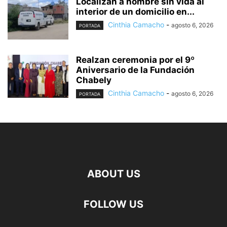
Localizan a hombre sin vida al
interior de un domicilio en...
Cinthia Camacho
-
agosto 6, 2026
PORTADA
Realzan ceremonia por el 9º
Aniversario de la Fundación
Chabely
Cinthia Camacho
-
agosto 6, 2026
PORTADA
ABOUT US
FOLLOW US