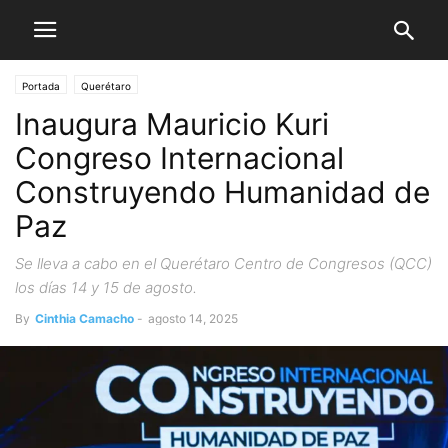
Portada
Querétaro
Inaugura Mauricio Kuri
Congreso Internacional
Construyendo Humanidad de
Paz
Se lleva a cabo en el Querétaro Centro de Congresos (QCC)
los días 14 y 15 de agosto.
By
Cinthia Camacho
-
agosto 14, 2025