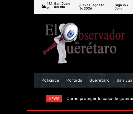
17.1
San Juan
jueves, agosto
Sign in /
del Río
6, 2026
Join
C
Policiaca
Portada
Querétaro
San Jua
Gestiona Roberto Cabrera servicio
NEWS