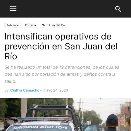
Policiaca
Portada
San Juan del Río
Intensifican operativos de
prevención en San Juan del
Río
Se ha realizado un total de 19 detenciones, de los cuales
tres han sido por portación de armas y delitos contra la
salud.
By
Cinthia Camacho
-
mayo 24, 2026