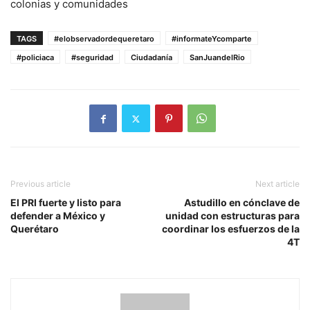
colonias y comunidades
TAGS
#elobservadordequeretaro
#informateYcomparte
#policiaca
#seguridad
Ciudadanía
SanJuandelRio
Previous article
Next article
El PRI fuerte y listo para
Astudillo en cónclave de
defender a México y
unidad con estructuras para
Querétaro
coordinar los esfuerzos de la
4T