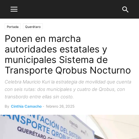
Portada
Querétaro
Ponen en marcha
autoridades estatales y
municipales Sistema de
Transporte Qrobus Nocturno
Celebra Mauricio Kuri la estrategia de movilidad que cuenta
con seis rutas: dos municipales y cuatro de Qrobus, con
transbordo entre ellas sin costo.
By
Cinthia Camacho
-
febrero 26, 2025