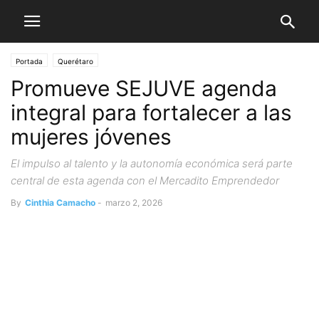
Portada
Querétaro
Promueve SEJUVE agenda
integral para fortalecer a las
mujeres jóvenes
El impulso al talento y la autonomía económica será parte
central de esta agenda con el Mercadito Emprendedor
By
Cinthia Camacho
-
marzo 2, 2026