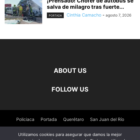
¡Prensado! Chófer de autobús se
salva de milagro tras fuerte...
Cinthia Camacho
-
agosto 7, 2026
PORTADA
ABOUT US
FOLLOW US
Policiaca
Portada
Querétaro
San Juan del Río
Pedro Escobedo
Tequisquiapan
Amealco
Deportes
Utilizamos cookies para asegurar que damos la mejor