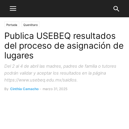
Portada
Querétaro
Publica USEBEQ resultados
del proceso de asignación de
lugares
Del 2 al 4 de abril las madres, padres de familia o tutores
podrán validar y aceptar los resultados en la página
https://www.usebeq.edu.mx/saidlos.
By
Cinthia Camacho
-
marzo 31, 2025