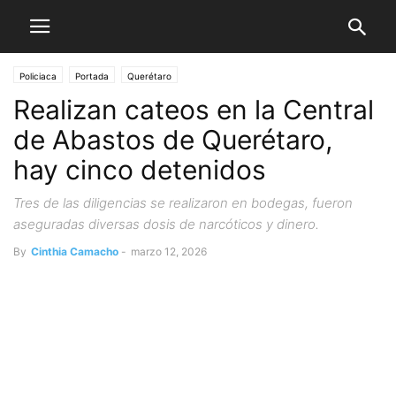
Policiaca
Portada
Querétaro
Realizan cateos en la Central
de Abastos de Querétaro,
hay cinco detenidos
Tres de las diligencias se realizaron en bodegas, fueron
aseguradas diversas dosis de narcóticos y dinero.
By
Cinthia Camacho
-
marzo 12, 2026