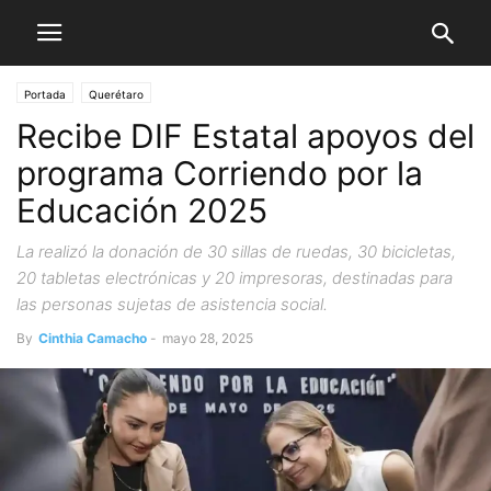
Portada
Querétaro
Recibe DIF Estatal apoyos del
programa Corriendo por la
Educación 2025
La realizó la donación de 30 sillas de ruedas, 30 bicicletas,
20 tabletas electrónicas y 20 impresoras, destinadas para
las personas sujetas de asistencia social.
By
Cinthia Camacho
-
mayo 28, 2025