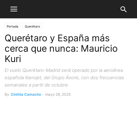
Portada
Querétaro
Querétaro y España más
cerca que nunca: Mauricio
Kuri
El vuelo Querétaro-Madrid será operado por la aerolínea
española Iberojet, del Grupo Ávoris, con dos frecuencias
semanales a partir de octubre.
By
Cinthia Camacho
-
mayo 28, 2025