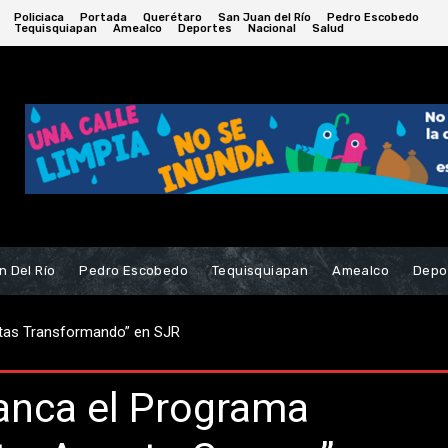
Policiaca
Portada
Querétaro
San Juan del Río
Pedro Escobedo
Tequisquiapan
Amealco
Deportes
Nacional
Salud
n Del Río
Pedro Escobedo
Tequisquiapan
Amealco
Depo
rtos y un herido en la carretera a La Valla
anca el Programa