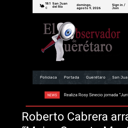
18.1
San Juan
domingo,
Sign in /
del Río
agosto 9, 2026
Join
C
Policiaca
Portada
Querétaro
San Jua
Brutal choque frontal deja dos mue
NEWS
Roberto Cabrera arr