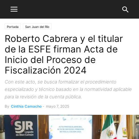
Portada
San Juan del Río
Roberto Cabrera y el titular
de la ESFE firman Acta de
Inicio del Proceso de
Fiscalización 2024
Con este acto, se busca formalizar el procedimiento
especializado y técnico basado en la normatividad aplicable
para la revisión de la cuenta pública.
By
Cinthia Camacho
-
mayo 7, 2025