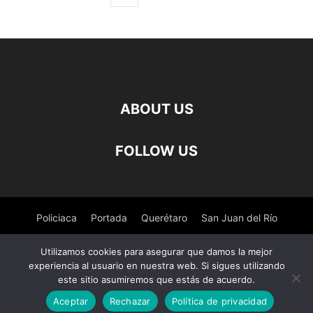
ABOUT US
FOLLOW US
Policiaca
Portada
Querétaro
San Juan del Río
Pedro Escobedo
Tequisquiapan
Amealco
Deportes
Utilizamos cookies para asegurar que damos la mejor
experiencia al usuario en nuestra web. Si sigues utilizando
Nacional
Salud
este sitio asumiremos que estás de acuerdo.
Aceptar
Rechazar
Política de privacidad
© ©Derechos Reservados El Observador de Queretaro