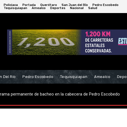
Policiaca
Portada
Querétaro
San Juan del Río
Pedro Escobedo
Tequisquiapan
Amealco
Deportes
Nacional
Salud
n Del Río
Pedro Escobedo
Tequisquiapan
Amealco
Depo
robo de casa-habitación; hay dos detenidos