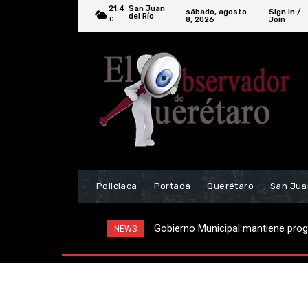
21.4
San Juan
sábado, agosto
Sign in /
del Río
8, 2026
Join
C
Policiaca
Portada
Querétaro
San Jua
Localizan vehículo relacionado a 
NEWS