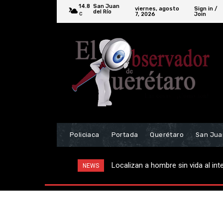
14.8
San Juan
viernes, agosto
Sign in /
del Río
7, 2026
Join
C
Policiaca
Portada
Querétaro
San Jua
Localizan a hombre sin vida al int
NEWS