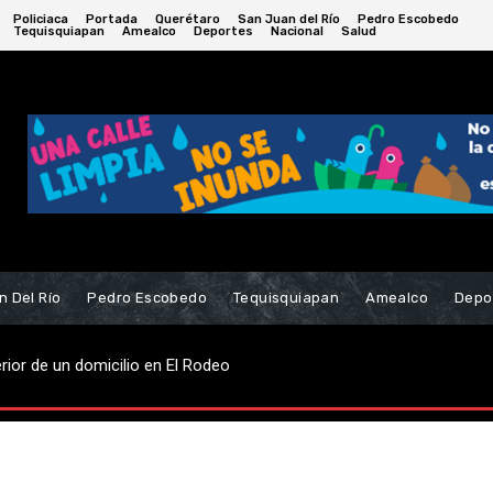
Policiaca
Portada
Querétaro
San Juan del Río
Pedro Escobedo
Tequisquiapan
Amealco
Deportes
Nacional
Salud
n Del Río
Pedro Escobedo
Tequisquiapan
Amealco
Depo
erior de un domicilio en El Rodeo