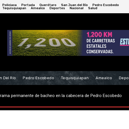
Policiaca
Portada
Querétaro
San Juan del Río
Pedro Escobedo
Tequisquiapan
Amealco
Deportes
Nacional
Salud
n Del Río
Pedro Escobedo
Tequisquiapan
Amealco
Depo
ama permanente de bacheo en la cabecera de Pedro Escobedo
 robo de casa-habitación; hay dos detenidos