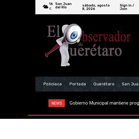
16
San Juan
sábado, agosto
Sign in /
del Río
8, 2026
Join
C
Policiaca
Portada
Querétaro
San Jua
Gobierno Municipal mantiene progr
Localizan vehículo relacionado a
NEWS