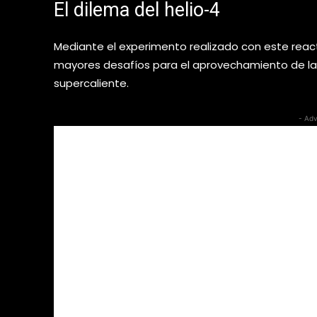
El dilema del helio-4
Mediante el experimento realizado con este react
mayores desafíos para el aprovechamiento de la 
supercaliente.
- Adv