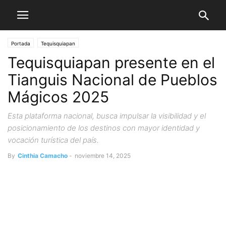
Portada
Tequisquiapan
Tequisquiapan presente en el
Tianguis Nacional de Pueblos
Mágicos 2025
Esta plataforma nacional, busca impulsar la visibilidad y el
posicionamiento de los destinos con mayor identidad y
vocación turística del país.
By
Cinthia Camacho
-
noviembre 14, 2025