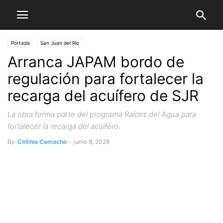
Portada
San Juan del Río
Arranca JAPAM bordo de
regulación para fortalecer la
recarga del acuífero de SJR
La obra forma parte del programa Raíces del Agua para
fortalecer la recarga del acuífero.
By
Cinthia Camacho
-
junio 8, 2026