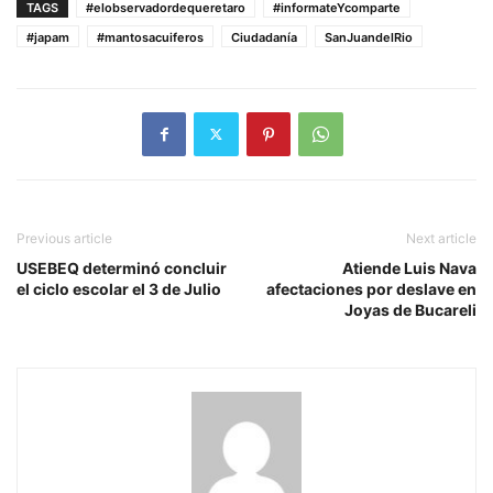
TAGS
#elobservadordequeretaro
#informateYcomparte
#japam
#mantosacuiferos
Ciudadanía
SanJuandelRio
Previous article
Next article
USEBEQ determinó concluir
Atiende Luis Nava
el ciclo escolar el 3 de Julio
afectaciones por deslave en
Joyas de Bucareli