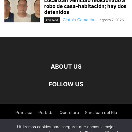
Localizan vehículo relacionado a
robo de casa-habitación; hay dos
detenidos
Cinthia Camacho
-
agosto 7, 2026
PORTADA
ABOUT US
FOLLOW US
Policiaca
Portada
Querétaro
San Juan del Río
Pedro Escobedo
Tequisquiapan
Amealco
Deportes
Utilizamos cookies para asegurar que damos la mejor