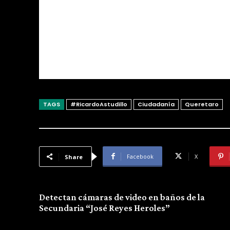
TAGS
#RicardoAstudillo
Ciudadanía
Queretaro
Facebook
X
Share
Previous article
Detectan cámaras de video en baños de la
Secundaria “José Reyes Heroles”