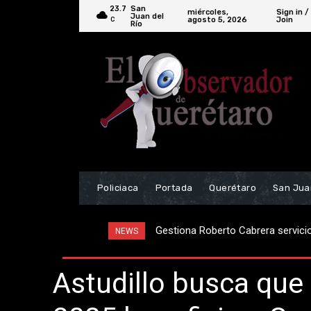
23.7
San
miércoles,
Sign in /
Juan del
agosto 5, 2026
Join
C
Río
Policiaca
Portada
Querétaro
San Jua
Gestiona Roberto Cabrera servicios 
Realizan la entrega de Viviendas 
NEWS
Astudillo busca que 