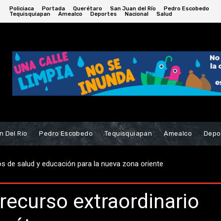
Policiaca
Portada
Querétaro
San Juan del Río
Pedro Escobedo
Tequisquiapan
Amealco
Deportes
Nacional
Salud
n Del Río
Pedro Escobedo
Tequisquiapan
Amealco
Depo
de salud y educación para la nueva zona oriente
para el Bienestar en SJR
recurso extraordinario