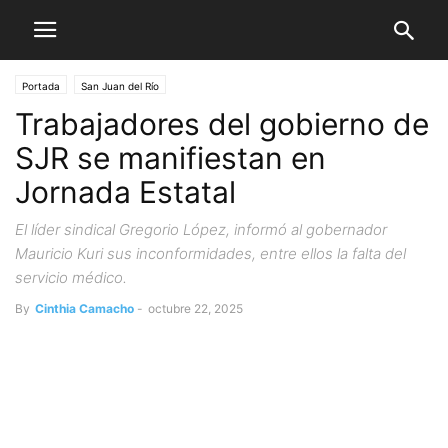
Portada
San Juan del Río
Trabajadores del gobierno de
SJR se manifiestan en
Jornada Estatal
El líder sindical Gregorio López, informó al gobernador
Mauricio Kuri sus inconformidades, entre ellos la falta del
servicio médico.
By
Cinthia Camacho
-
octubre 22, 2025