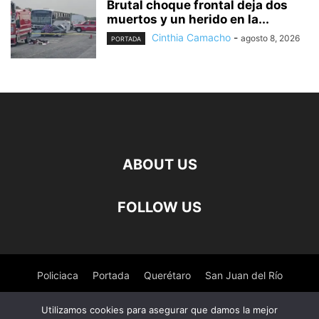
Brutal choque frontal deja dos
muertos y un herido en la...
Cinthia Camacho
-
agosto 8, 2026
PORTADA
ABOUT US
FOLLOW US
Policiaca
Portada
Querétaro
San Juan del Río
Pedro Escobedo
Tequisquiapan
Amealco
Deportes
Utilizamos cookies para asegurar que damos la mejor