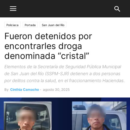
Policiaca
Portada
San Juan del Río
Fueron detenidos por
encontrarles droga
denominada “cristal”
Elementos de la Secretaría de Seguridad Pública Municipal
de San Juan del Río (SSPM-SJR) detienen a dos personas
por delitos contra la salud, en el fraccionamiento Haciendas.
By
Cinthia Camacho
-
agosto 30, 2025