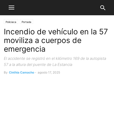
Policiaca
Portada
Incendio de vehículo en la 57
moviliza a cuerpos de
emergencia
El accidente se registró en el kilómetro 169 de la autopista
57 a la altura del puente de La Estancia
By
Cinthia Camacho
-
agosto 17, 2025