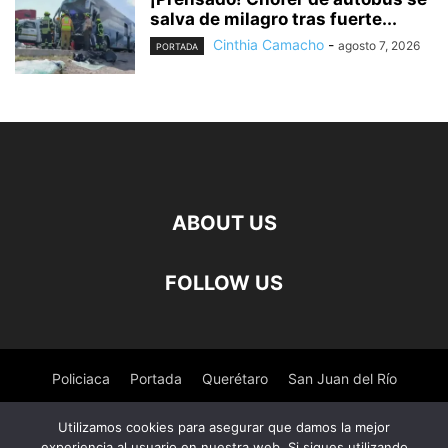
salva de milagro tras fuerte...
Cinthia Camacho
-
agosto 7, 2026
PORTADA
ABOUT US
FOLLOW US
Policiaca
Portada
Querétaro
San Juan del Río
Pedro Escobedo
Tequisquiapan
Amealco
Deportes
Utilizamos cookies para asegurar que damos la mejor
experiencia al usuario en nuestra web. Si sigues utilizando