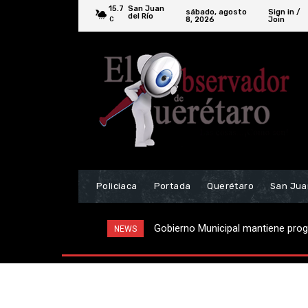
15.7
San Juan
sábado, agosto
Sign in /
del Río
8, 2026
Join
C
Policiaca
Portada
Querétaro
San Jua
Localizan vehículo relacionado a 
NEWS