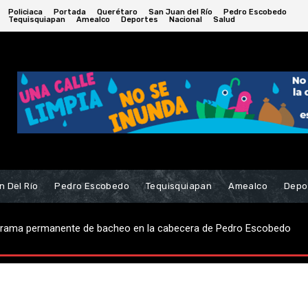
Policiaca
Portada
Querétaro
San Juan del Río
Pedro Escobedo
Tequisquiapan
Amealco
Deportes
Nacional
Salud
n Del Río
Pedro Escobedo
Tequisquiapan
Amealco
Depo
robo de casa-habitación; hay dos detenidos