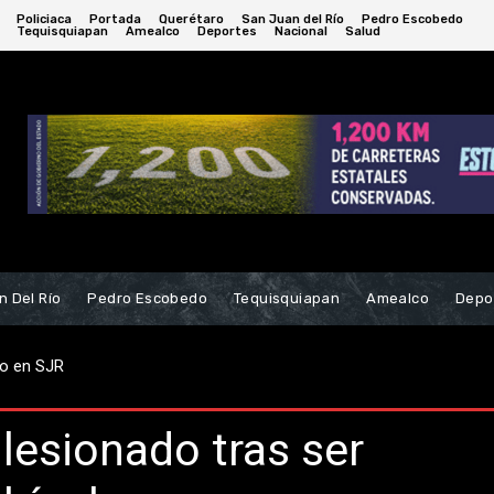
Policiaca
Portada
Querétaro
San Juan del Río
Pedro Escobedo
Tequisquiapan
Amealco
Deportes
Nacional
Salud
n Del Río
Pedro Escobedo
Tequisquiapan
Amealco
Depo
alva de milagro tras fuerte choque en la 57
 lesionado tras ser