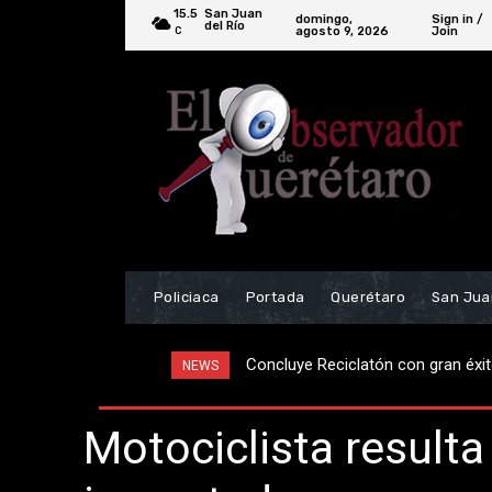
15.5
San Juan
domingo,
Sign in /
del Río
agosto 9, 2026
Join
C
Policiaca
Portada
Querétaro
San Jua
¡Prensado! Chófer de autobús se s
NEWS
Motociclista resulta