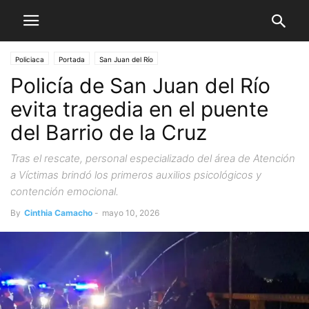
Policiaca
Portada
San Juan del Río
Policía de San Juan del Río
evita tragedia en el puente
del Barrio de la Cruz
Tras el rescate, personal especializado del área de Atención
a Víctimas brindó los primeros auxilios psicológicos y
contención emocional.
By
Cinthia Camacho
-
mayo 10, 2026