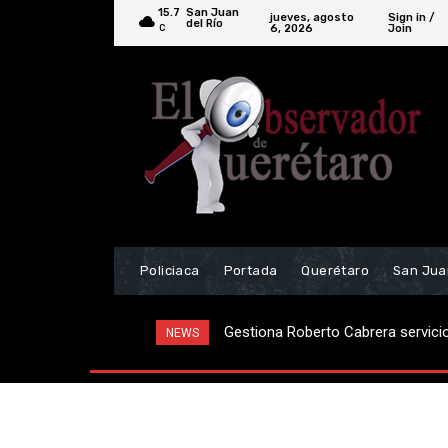
15.7
San Juan
jueves, agosto
Sign in /
del Río
6, 2026
Join
C
Policiaca
Portada
Querétaro
San Jua
Gestiona Roberto Cabrera servicios
Supervisa Roberto Cabrera trab
NEWS