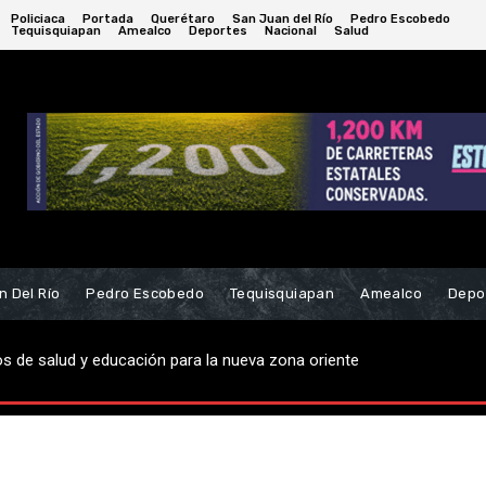
Policiaca
Portada
Querétaro
San Juan del Río
Pedro Escobedo
Tequisquiapan
Amealco
Deportes
Nacional
Salud
n Del Río
Pedro Escobedo
Tequisquiapan
Amealco
Depo
 de salud y educación para la nueva zona oriente
ajos de reencarpetado en Fraccionamiento La Esmeralda