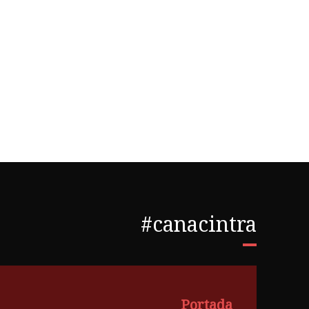
#canacintra
Portada