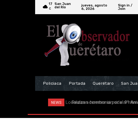
17
San Juan
jueves, agosto
Sign in /
del Río
6, 2026
Join
C
Policiaca
Portada
Querétaro
San Jua
Realzan ceremonia por el 9º Anive
NEWS