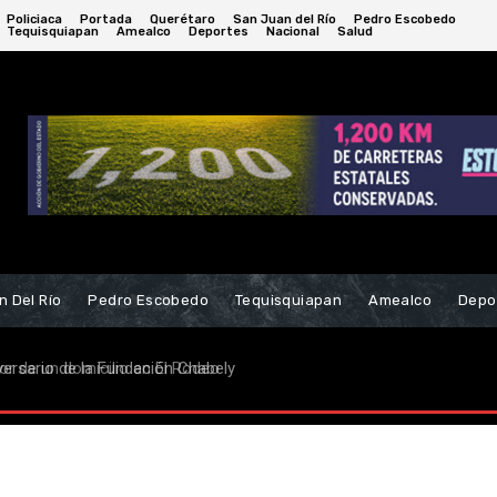
Policiaca
Portada
Querétaro
San Juan del Río
Pedro Escobedo
Tequisquiapan
Amealco
Deportes
Nacional
Salud
n Del Río
Pedro Escobedo
Tequisquiapan
Amealco
Depo
rsario de la Fundación Chabely