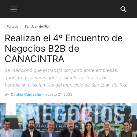
Portada
San Juan del Río
Realizan el 4º Encuentro de
Negocios B2B de
CANACINTRA
Se mencionó que el trabajo conjunto entre empresas,
gobierno y cámaras genera círculos virtuosos que
benefician a las familias del municipio de San Juan del Río.
By
Cinthia Camacho
-
agosto 21, 2025