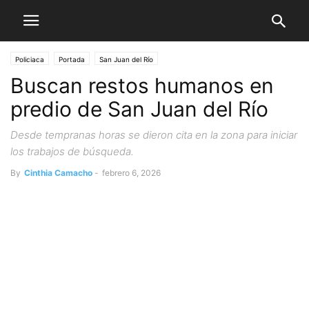
Policiaca
Portada
San Juan del Río
Buscan restos humanos en
predio de San Juan del Río
Desde tempranas horas se dieron cita en la zona para iniciar
los trabajos de búsqueda.
By
Cinthia Camacho
-
febrero 6, 2026