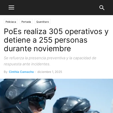
Policiaca
Portada
Querétaro
PoEs realiza 305 operativos y
detiene a 255 personas
durante noviembre
Se refuerza la presencia preventiva y la capacidad de
respuesta ante incidentes.
By
Cinthia Camacho
-
diciembre 1, 2025