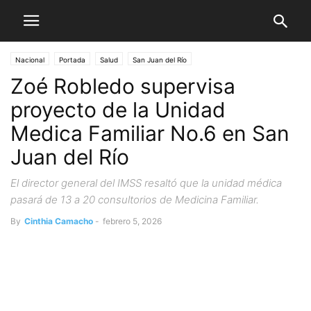
Nacional
Portada
Salud
San Juan del Río
Zoé Robledo supervisa
proyecto de la Unidad
Medica Familiar No.6 en San
Juan del Río
El director general del IMSS resaltó que la unidad médica
pasará de 13 a 20 consultorios de Medicina Familiar.
By
Cinthia Camacho
-
febrero 5, 2026